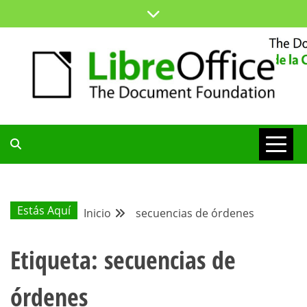
Saltar
al
contenido
ESPACIO COMÚN PARA TODA LA COMUNIDAD HISPANA
BLOG DE LA
COMUNIDAD
Estás Aquí
Inicio
secuencias de órdenes
HISPANA
Etiqueta:
secuencias de
órdenes