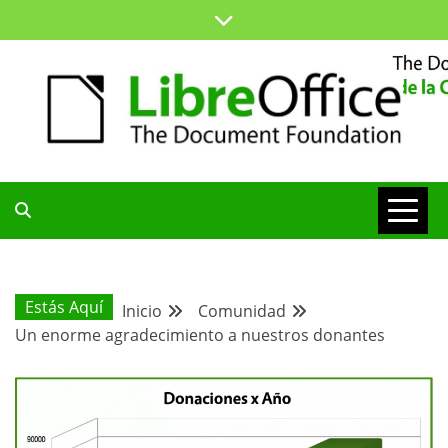
Saltar
al
contenido
ESPACIO COMÚN PARA TODA LA COMUNIDAD HISPANA
BLOG DE LA
COMUNIDAD
Estás Aquí
Inicio
Comunidad
Un enorme agradecimiento a nuestros donantes
HISPANA