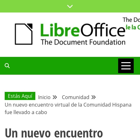
Saltar
al
contenido
ESPACIO COMÚN PARA TODA LA COMUNIDAD HISPANA
BLOG DE LA
COMUNIDAD
Estás Aquí
Inicio
Comunidad
Un nuevo encuentro virtual de la Comunidad Hispana
HISPANA
fue llevado a cabo
Un nuevo encuentro