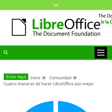
Saltar
al
contenido
ESPACIO COMÚN PARA TODA LA COMUNIDAD HISPANA
BLOG DE LA
COMUNIDAD
Estás Aquí
Inicio
Comunidad
Cuatro maneras de hacer LibreOffice aún mejor
HISPANA