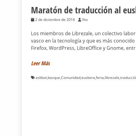
Maratón de traducción al eus
2 de diciembre de 2016
fito
Los miembros de Librezale, un colectivo labor
vasco en la tecnología y que es más conocido 
Firefox, WordPress, LibreOffice y Gnome, ent
Leer Más
askbot
,
basque
,
Comunidad
,
euskera
,
feria
,
librezale
,
traducci