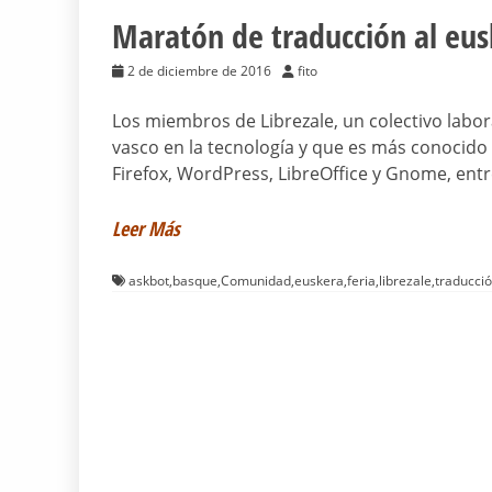
Maratón de traducción al eus
2 de diciembre de 2016
fito
Los miembros de Librezale, un colectivo labor
vasco en la tecnología y que es más conocido 
Firefox, WordPress, LibreOffice y Gnome, ent
Leer Más
askbot
,
basque
,
Comunidad
,
euskera
,
feria
,
librezale
,
traducci