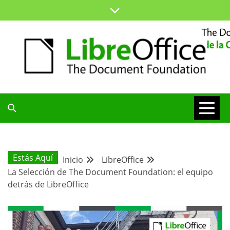
Saltar
al
contenido
ESPACIO COMÚN PARA TODA LA COMUNIDAD HISPANA
BLOG DE LA
COMUNIDAD
Estás Aquí
Inicio
LibreOffice
La Selección de The Document Foundation: el equipo
HISPANA
detrás de LibreOffice