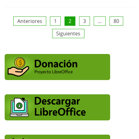
Paginación
Anteriores
1
2
3
…
80
Siguientes
de
entradas